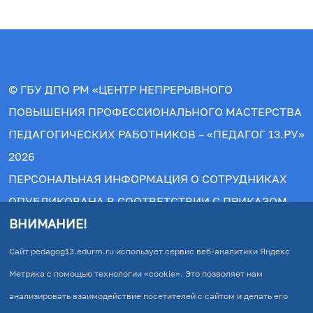
© ГБУ ДПО РМ «ЦЕНТР НЕПРЕРЫВНОГО
ПОВЫШЕНИЯ ПРОФЕССИОНАЛЬНОГО МАСТЕРСТВА
ПЕДАГОГИЧЕСКИХ РАБОТНИКОВ – «ПЕДАГОГ 13.РУ»
2026
ПЕРСОНАЛЬНАЯ ИНФОРМАЦИЯ О СОТРУДНИКАХ
ОПУБЛИКОВАНА В СООТВЕТСТВИИ С ПРИКАЗОМ
ВНИМАНИЕ!
РОСОБРНАДЗОРА №831 ОТ 14.08.2020.
© АВТОРСКИЕ ПРАВА ЗАЩИЩЕНЫ. ПРИ
Сайт pedagog13.edurm.ru использует сервис веб-аналитики Яндекс
КОПИРОВАНИИ МАТЕРИАЛОВ ПРЯМАЯ ССЫЛКА НА
Метрика с помощью технологии «cookie». Это позволяет нам
ИСТОЧНИК ОБЯЗАТЕЛЬНА!
анализировать взаимодействие посетителей с сайтом и делать его