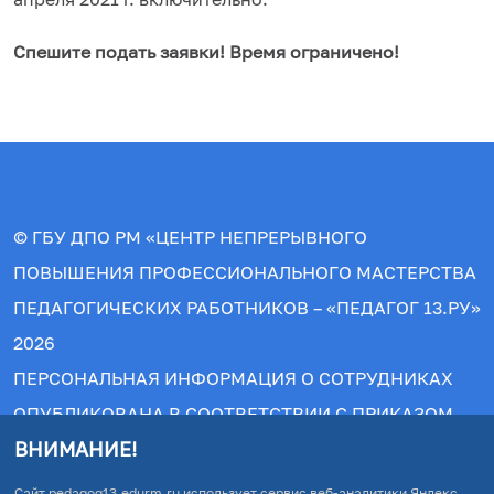
Спешите подать заявки! Время ограничено!
© ГБУ ДПО РМ «ЦЕНТР НЕПРЕРЫВНОГО
ПОВЫШЕНИЯ ПРОФЕССИОНАЛЬНОГО МАСТЕРСТВА
ПЕДАГОГИЧЕСКИХ РАБОТНИКОВ – «ПЕДАГОГ 13.РУ»
2026
ПЕРСОНАЛЬНАЯ ИНФОРМАЦИЯ О СОТРУДНИКАХ
ОПУБЛИКОВАНА В СООТВЕТСТВИИ С ПРИКАЗОМ
ВНИМАНИЕ!
РОСОБРНАДЗОРА №831 ОТ 14.08.2020.
© АВТОРСКИЕ ПРАВА ЗАЩИЩЕНЫ. ПРИ
Сайт pedagog13.edurm.ru использует сервис веб-аналитики Яндекс